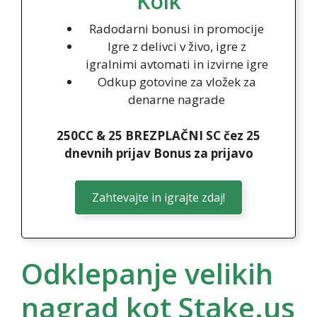
Kolk
Radodarni bonusi in promocije
Igre z delivci v živo, igre z
igralnimi avtomati in izvirne igre
Odkup gotovine za vložek za
denarne nagrade
250CC & 25 BREZPLAČNI SC čez 25
dnevnih prijav Bonus za prijavo
Zahtevajte in igrajte zdaj!
Odklepanje velikih
nagrad kot Stake.us