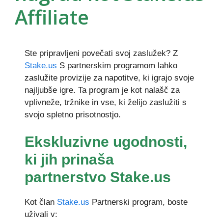
Affiliate
Ste pripravljeni povečati svoj zaslužek? Z
Stake.us
S partnerskim programom lahko
zaslužite provizije za napotitve, ki igrajo svoje
najljubše igre. Ta program je kot nalašč za
vplivneže, tržnike in vse, ki želijo zaslužiti s
svojo spletno prisotnostjo.
Ekskluzivne ugodnosti,
ki jih prinaša
partnerstvo Stake.us
Kot član
Stake.us
Partnerski program, boste
uživali v: