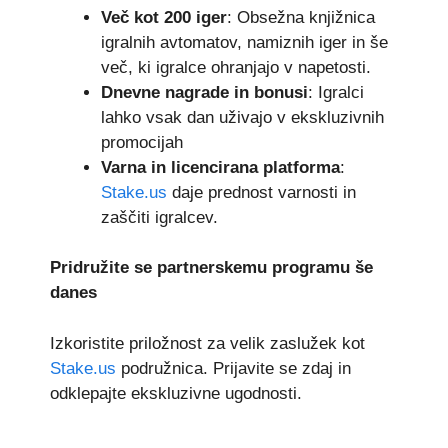
Več kot 200 iger
: Obsežna knjižnica
igralnih avtomatov, namiznih iger in še
več, ki igralce ohranjajo v napetosti.
Dnevne nagrade in bonusi
: Igralci
lahko vsak dan uživajo v ekskluzivnih
promocijah
Varna in licencirana platforma
:
Stake.us
daje prednost varnosti in
zaščiti igralcev.
Pridružite se partnerskemu programu še
danes
Izkoristite priložnost za velik zaslužek kot
Stake.us
podružnica. Prijavite se zdaj in
odklepajte ekskluzivne ugodnosti.