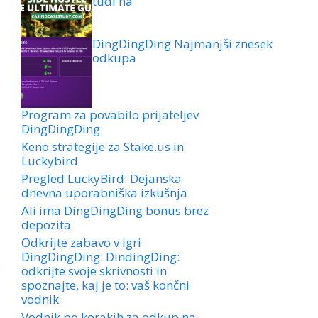
tudi na
DingDingDing Najmanjši znesek
odkupa
Program za povabilo prijateljev
DingDingDing
Keno strategije za Stake.us in
Luckybird
Pregled LuckyBird: Dejanska
dnevna uporabniška izkušnja
Ali ima DingDingDing bonus brez
depozita
Odkrijte zabavo v igri
DingDingDing: DindingDing:
odkrijte svoje skrivnosti in
spoznajte, kaj je to: vaš končni
vodnik
Vodnik po korakih za odkup na