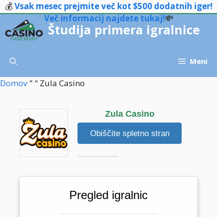
Preskoči
💰
Vsak mesec prejmite več kot $500 dodatnih iger!
na
Več informacij najdete tukaj!
💸
Študija primera igralnice
vsebino
Meni
Domov
" " Zula Casino
Zula Casino
Obiščite spletno stran
Pregled igralnic