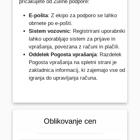
pričakujete od Zuline podpore:
E-pošta
: Z ekipo za podporo se lahko
obrnete po e-pošti.
Sistem vozovnic
: Registrirani uporabniki
lahko uporabljajo sistem za prijave in
vprašanja, povezana z računi in plačili.
Oddelek Pogosta vprašanja
: Razdelek
Pogosta vprašanja na spletni strani je
zakladnica informacij, ki zajemajo vse od
igranja do upravljanja računa.
Oblikovanje cen