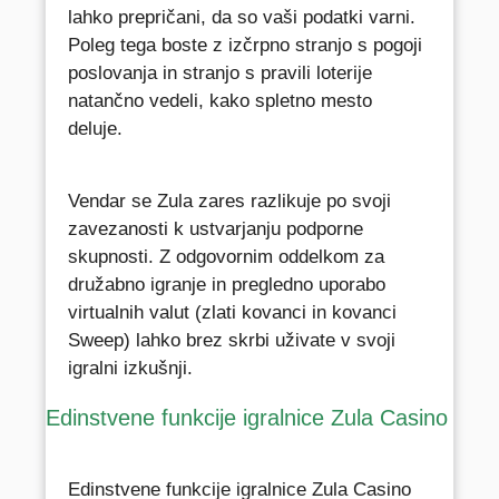
lahko prepričani, da so vaši podatki varni.
Poleg tega boste z izčrpno stranjo s pogoji
poslovanja in stranjo s pravili loterije
natančno vedeli, kako spletno mesto
deluje.
Vendar se Zula zares razlikuje po svoji
zavezanosti k ustvarjanju podporne
skupnosti. Z odgovornim oddelkom za
družabno igranje in pregledno uporabo
virtualnih valut (zlati kovanci in kovanci
Sweep) lahko brez skrbi uživate v svoji
igralni izkušnji.
Edinstvene funkcije igralnice Zula Casino
Edinstvene funkcije igralnice Zula Casino