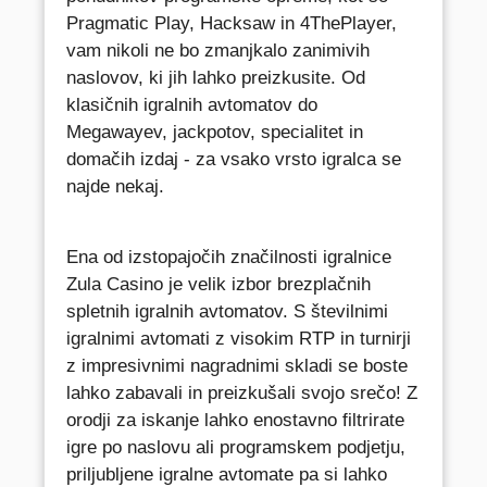
Pragmatic Play, Hacksaw in 4ThePlayer,
vam nikoli ne bo zmanjkalo zanimivih
naslovov, ki jih lahko preizkusite. Od
klasičnih igralnih avtomatov do
Megawayev, jackpotov, specialitet in
domačih izdaj - za vsako vrsto igralca se
najde nekaj.
Ena od izstopajočih značilnosti igralnice
Zula Casino je velik izbor brezplačnih
spletnih igralnih avtomatov. S številnimi
igralnimi avtomati z visokim RTP in turnirji
z impresivnimi nagradnimi skladi se boste
lahko zabavali in preizkušali svojo srečo! Z
orodji za iskanje lahko enostavno filtrirate
igre po naslovu ali programskem podjetju,
priljubljene igralne avtomate pa si lahko