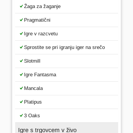
Žaga za žaganje
Pragmatični
Igre v razcvetu
Sprostite se pri igranju iger na srečo
Slotmill
Igre Fantasma
Mancala
Platipus
3 Oaks
Igre s trgovcem v živo