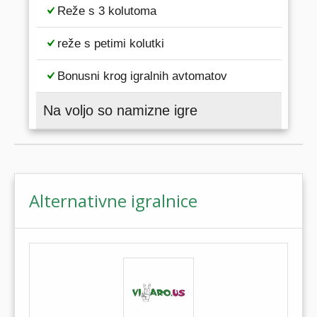
Reže s 3 kolutoma
reže s petimi kolutki
Bonusni krog igralnih avtomatov
Na voljo so namizne igre
Alternativne igralnice