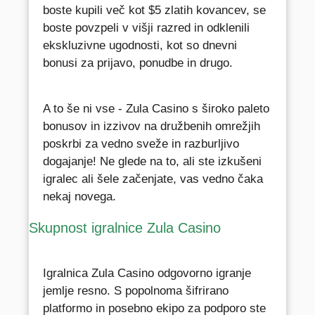
boste kupili več kot $5 zlatih kovancev, se
boste povzpeli v višji razred in odklenili
ekskluzivne ugodnosti, kot so dnevni
bonusi za prijavo, ponudbe in drugo.
A to še ni vse - Zula Casino s široko paleto
bonusov in izzivov na družbenih omrežjih
poskrbi za vedno sveže in razburljivo
dogajanje! Ne glede na to, ali ste izkušeni
igralec ali šele začenjate, vas vedno čaka
nekaj novega.
Skupnost igralnice Zula Casino
Igralnica Zula Casino odgovorno igranje
jemlje resno. S popolnoma šifrirano
platformo in posebno ekipo za podporo ste