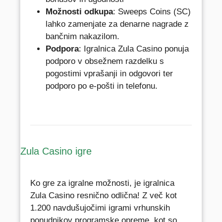
Možnosti odkupa
: Sweeps Coins (SC)
lahko zamenjate za denarne nagrade z
bančnim nakazilom.
Podpora
: Igralnica Zula Casino ponuja
podporo v obsežnem razdelku s
pogostimi vprašanji in odgovori ter
podporo po e-pošti in telefonu.
Zula Casino igre
Ko gre za igralne možnosti, je igralnica
Zula Casino resnično odlična! Z več kot
1.200 navdušujočimi igrami vrhunskih
ponudnikov programske opreme, kot so