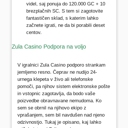
videl, saj ponuja do 120.000 GC + 10
brezplačnih SC. S tem si zagotovite
fantastičen sklad, s katerim lahko
začnete igrati, ne da bi porabili deset
centov.
Zula Casino Podpora na voljo
V igralnici Zula Casino podporo strankam
jemljemo resno. Čeprav ne nudijo 24-
urnega klepeta v živo ali telefonske
pomoči, pa njihov sistem elektronske pošte
in vstopnic zagotavlja, da bodo vaše
poizvedbe obravnavane nemudoma. Ko
sem se obrnil na njihovo ekipo z
vprašanjem, sem bil navdušen nad njeno
odzivnostjo. Tukaj je opisano, kaj lahko