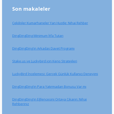
Son makaleler
Çekilişler Kumarhaneler Yan Hustle: Nihai Rehber
DingDingDing Minimum İtfa Tutarı
DingDingDing'in Arkadaş Davet Programı
Stake.us ve Luckybird için Keno Stratejileri
LuckyBird İncelemesi: Gerçek Günlük Kullanıcı Deneyimi
DingDingDing'in Para Yatırmadan Bonusu Var mı
DingDingDing'in Eğlencesini Ortaya Çıkarın: Nihai
Rehberiniz