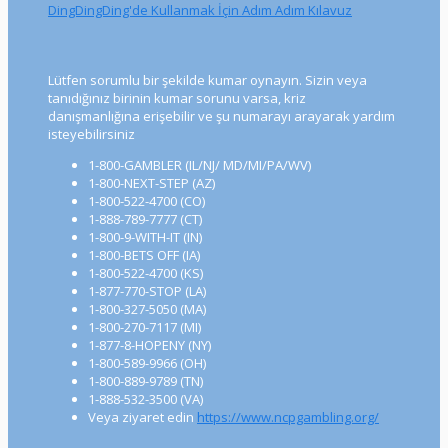
DingDingDing'de Kullanmak İçin Adım Adım Kılavuz
Lütfen sorumlu bir şekilde kumar oynayın. Sizin veya
tanıdığınız birinin kumar sorunu varsa, kriz
danışmanlığına erişebilir ve şu numarayı arayarak yardım
isteyebilirsiniz
1-800-GAMBLER (IL/NJ/ MD/MI/PA/WV)
1-800-NEXT-STEP (AZ)
1-800-522-4700 (CO)
1-888-789-7777 (CT)
1-800-9-WITH-IT (IN)
1-800-BETS OFF (IA)
1-800-522-4700 (KS)
1-877-770-STOP (LA)
1-800-327-5050 (MA)
1-800-270-7117 (MI)
1-877-8-HOPENY (NY)
1-800-589-9966 (OH)
1-800-889-9789 (TN)
1-888-532-3500 (VA)
Veya ziyaret edin
https://www.ncpgambling.org/