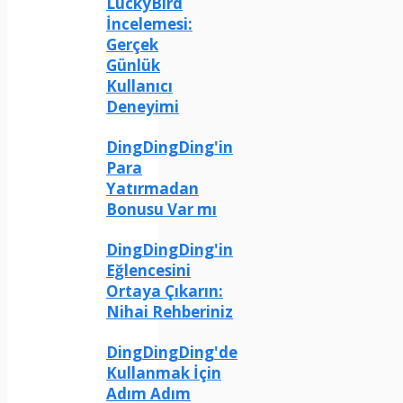
LuckyBird
İncelemesi:
Gerçek
Günlük
Kullanıcı
Deneyimi
DingDingDing'in
Para
Yatırmadan
Bonusu Var mı
DingDingDing'in
Eğlencesini
Ortaya Çıkarın:
Nihai Rehberiniz
DingDingDing'de
Kullanmak İçin
Adım Adım