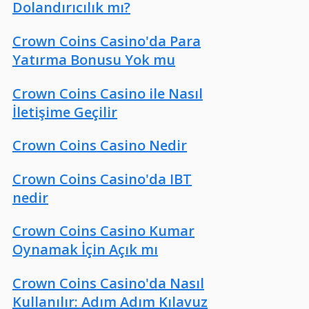
Dolandırıcılık mı?
Crown Coins Casino'da Para
Yatırma Bonusu Yok mu
Crown Coins Casino ile Nasıl
İletişime Geçilir
Crown Coins Casino Nedir
Crown Coins Casino'da IBT
nedir
Crown Coins Casino Kumar
Oynamak İçin Açık mı
Crown Coins Casino'da Nasıl
Kullanılır: Adım Adım Kılavuz