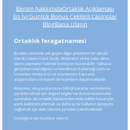
Benim hakkımda
Ortaklık Açıklaması
En İyi Günlük Bonus Çekilişli Casinolar
Blog
Bana Ulaşın
Ortaklık feragatnamesi
Bu web sitesinde adı geçen diğer şirketlerin bir iştiraki
olarak Casino Case Study, tıklamanız ve bir satın alma
işlemi yapmanız halinde komisyon kazanabilir. Yalnızca
gerçekten inandığımız ve kendimizin kullandığı ürün ve
hizmetleri tanıtıyoruz ve önerilerimiz kapsamlı
araştırmalara ve kişisel deneyimlere dayanmaktadır.
Amacımız, okuyucularımızın bilinçli kararlar vermelerine
yardımcı olmak için değerli bilgiler ve dürüst incelemeler
sunmaktır. Bu ortaklık ilişkilerinden elde edilen kazançlar,
içerik kalitesini artırmak ve daha iyi bir kullanıcı deneyimi
sağlamak için web sitesine yeniden yatırılmaktadır.
Desteğiniz için teşekkür ederiz!