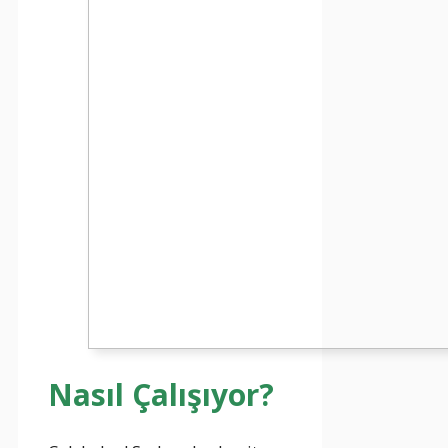
Nasıl Çalışıyor?