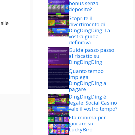
bonus senza
deposito?
Scoprite il
alle
divertimento di
DingDingDing: La
vostra guida
definitiva
Guida passo passo
al riscatto su
DingDingDing
Quanto tempo
impiega
DingDingDing a
pagare
DingDingDing è
legale: Social Casino
vale il vostro tempo?
Età minima per
giocare su
LuckyBird