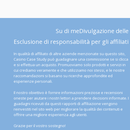
Su di me
Divulgazione delle a
Esclusione di responsabilità per gli affiliati
In qualità di affiliato di altre aziende menzionate su questo sito,
Casino Case Study può guadagnare una commissione se si clicca
e si effettua un acquisto. Promuoviamo solo prodotti e servizi in
cui crediamo veramente e che utilizziamo noi stessi, e le nostre
raccomandazioni si basano su ricerche approfondite ed
esperienze personali.
Il nostro obiettivo è fornire informazioni preziose e recensioni
oneste per aiutare i nostri lettori a prendere decisioni informate. I
guadagni ricevuti da questi rapporti di affiliazione vengono
reinvestiti nel sito web per migliorare la qualità dei contenuti e
offrire una migliore esperienza agli utenti.
Grazie per il vostro sostegno!