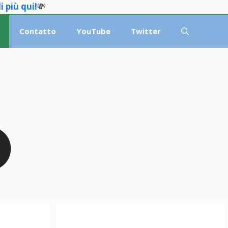
 più qui!
💸
Contatto
YouTube
Twitter