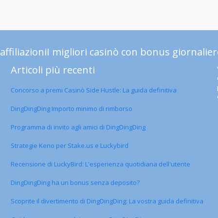
ffiliazioni
I migliori casinò con bonus giornalie
Articoli più recenti
Concorso a premi Casinò Side Hustle: La guida definitiva
DingDingDing Importo minimo di rimborso
Programma di invito agli amici di DingDingDing
Strategie Keno per Stake.us e Luckybird
Recensione di LuckyBird: L'esperienza quotidiana dell'utente
DingDingDing ha un bonus senza deposito?
Scoprite il divertimento di DingDingDing: La vostra guida definitiva