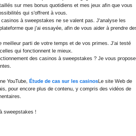
aillés sur mes bonus quotidiens et mes jeux afin que vous
ssibilités qui s'offrent à vous.
 casinos à sweepstakes ne se valent pas. J'analyse les
lateforme que j'ai essayée, afin de vous aider à prendre de
e meilleur parti de votre temps et de vos primes. J'ai testé
 celles qui fonctionnent le mieux.
nctionnement des casinos à sweepstakes ? Je vous propose
ntes.
îne YouTube,
Étude de cas sur les casinos
Le site Web de
nçais, pour encore plus de contenu, y compris des vidéos de
mentaires.
à sweepstakes !