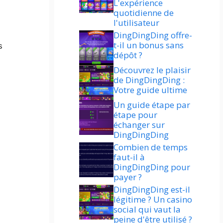
L'expérience
quotidienne de
l'utilisateur
DingDingDing offre-
t-il un bonus sans
s
dépôt ?
Découvrez le plaisir
de DingDingDing :
Votre guide ultime
Un guide étape par
étape pour
échanger sur
DingDingDing
Combien de temps
faut-il à
DingDingDing pour
payer ?
DingDingDing est-il
légitime ? Un casino
social qui vaut la
peine d'être utilisé ?