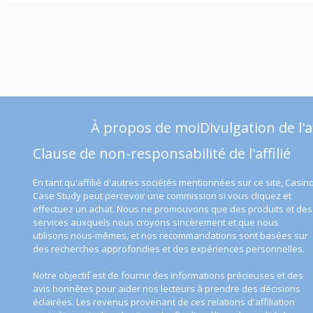
À propos de moi
Divulgation de l'a
Clause de non-responsabilité de l'affilié
En tant qu'affilié d'autres sociétés mentionnées sur ce site, Casin
Case Study peut percevoir une commission si vous cliquez et
effectuez un achat. Nous ne promouvons que des produits et des
services auxquels nous croyons sincèrement et que nous
utilisons nous-mêmes, et nos recommandations sont basées sur
des recherches approfondies et des expériences personnelles.
Notre objectif est de fournir des informations précieuses et des
avis honnêtes pour aider nos lecteurs à prendre des décisions
éclairées. Les revenus provenant de ces relations d'affiliation