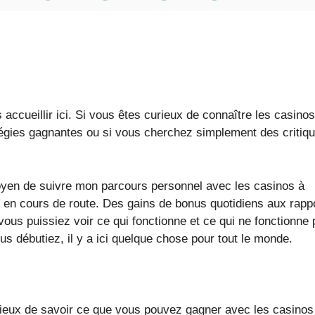
s accueillir ici. Si vous êtes curieux de connaître les casinos
égies gagnantes ou si vous cherchez simplement des critiq
n de suivre mon parcours personnel avec les casinos à
s en cours de route. Des gains de bonus quotidiens aux rapp
vous puissiez voir ce qui fonctionne et ce qui ne fonctionne 
 débutiez, il y a ici quelque chose pour tout le monde.
ieux de savoir ce que vous pouvez gagner avec les casinos