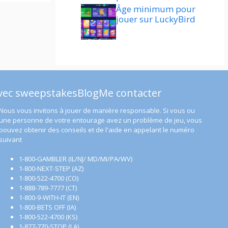
Âge minimum pour
jouer sur LuckyBird
avec sweepstakes
Blog
Me contacter
Nous vous invitons à jouer de manière responsable. Si vous ou
une personne de votre entourage avez un problème de jeu, vous
pouvez obtenir des conseils et de l'aide en appelant le numéro
suivant
1-800-GAMBLER (IL/NJ/ MD/MI/PA/WV)
1-800-NEXT-STEP (AZ)
1-800-522-4700 (CO)
1-888-789-7777 (CT)
1-800-9-WITH-IT (EN)
1-800-BETS OFF (IA)
1-800-522-4700 (KS)
1-877-770-STOP (LA)