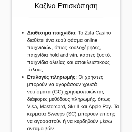
Καζίνο Επισκόπηση
Διαθέσιμα παιχνίδια
: Το Zula Casino
διαθέτει ένα ευρύ φάσμα online
παιχνιδιών, όπως κουλοχέρηδες,
παιχνίδια hold and win, κάρτες ξυστό,
παιχνίδια αλιείας και αποκλειστικούς
τίτλους.
Επιλογές πληρωμής
: Οι χρήστες
μπορούν να αγοράσουν χρυσά
νομίσματα (GC) χρησιμοποιώντας
διάφορες μεθόδους πληρωμής, όπως
Visa, Mastercard, Skrill και Apple Pay. Τα
κέρματα Sweeps (SC) μπορούν επίσης
να αγοραστούν ή να κερδηθούν μέσω
ανταμοιβών.