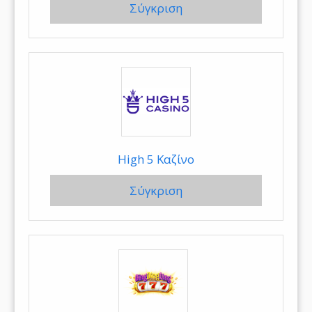
Σύγκριση
High 5 Καζίνο
Σύγκριση