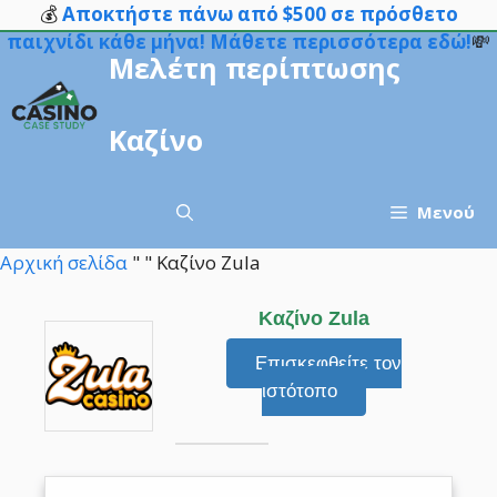
Μετάβαση
💰
Αποκτήστε πάνω από $500 σε πρόσθετο
σε
παιχνίδι κάθε μήνα! Μάθετε περισσότερα εδώ!
💸
Μελέτη περίπτωσης
περιεχόμενο
Καζίνο
Μενού
Αρχική σελίδα
" " Καζίνο Zula
Καζίνο Zula
Επισκεφθείτε τον
ιστότοπο