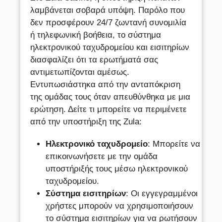
λαμβάνεται σοβαρά υπόψη. Παρόλο που
δεν προσφέρουν 24/7 ζωντανή συνομιλία
ή τηλεφωνική βοήθεια, το σύστημα
ηλεκτρονικού ταχυδρομείου και εισιτηρίων
διασφαλίζει ότι τα ερωτήματά σας
αντιμετωπίζονται αμέσως.
Εντυπωσιάστηκα από την ανταπόκριση
της ομάδας τους όταν απευθύνθηκα με μια
ερώτηση. Δείτε τι μπορείτε να περιμένετε
από την υποστήριξη της Zula:
Ηλεκτρονικό ταχυδρομείο
: Μπορείτε να
επικοινωνήσετε με την ομάδα
υποστήριξής τους μέσω ηλεκτρονικού
ταχυδρομείου.
Σύστημα εισιτηρίων
: Οι εγγεγραμμένοι
χρήστες μπορούν να χρησιμοποιήσουν
το σύστημα εισιτηρίων για να ρωτήσουν