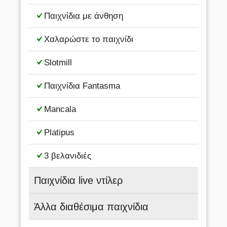
Παιχνίδια με άνθηση
Χαλαρώστε το παιχνίδι
Slotmill
Παιχνίδια Fantasma
Mancala
Platipus
3 βελανιδιές
Παιχνίδια live ντίλερ
Άλλα διαθέσιμα παιχνίδια