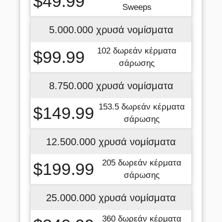
$49.99
Sweeps
5.000.000 χρυσά νομίσματα
102 δωρεάν κέρματα
$99.99
σάρωσης
8.750.000 χρυσά νομίσματα
153.5 δωρεάν κέρματα
$149.99
σάρωσης
12.500.000 χρυσά νομίσματα
205 δωρεάν κέρματα
$199.99
σάρωσης
25.000.000 χρυσά νομίσματα
360 δωρεάν κέρματα