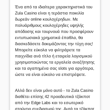
Ένα από τα ιδιαίτερα χαρακτηριστικά του
Zula Casino είναι η τεράστια ποικιλία
δωρεάν online κουλοχέρηδων. Με
πολυάριθμους κουλοχέρηδες υψηλής
απόδοσης και τουρνουά που προσφέρουν
εντυπωσιακά χρηματικά έπαθλα, θα
διασκεδάσετε δοκιμάζοντας την τύχη σας!
Μπορείτε εύκολα να φιλτράρετε τα
παιχνίδια ανά τίτλο ή εταιρεία λογισμικού
χρησιμοποιώντας τα εργαλεία αναζήτησης
και τα αγαπημένα σας slots για αργότερα,
ώστε να είναι εύκολο να επιστρέψετε.
Αλλά δεν είναι μόνο αυτό - το Zula Casino
διαθέτει επίσης 42 προοδευτικά τζάκποτ
από την Edge Labs και το εσωτερικό
στούντιο σχεδιασμού της. Αυτά τα τζάκποτ