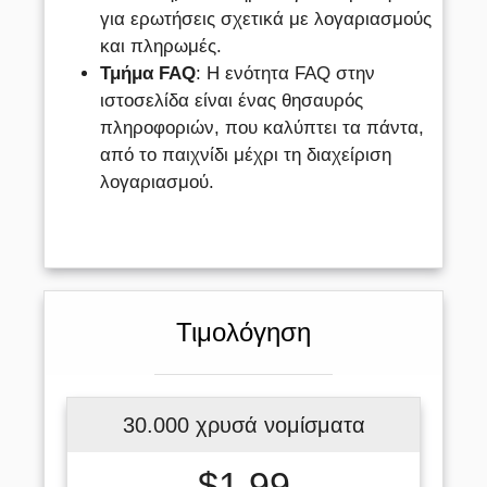
για ερωτήσεις σχετικά με λογαριασμούς
και πληρωμές.
Τμήμα FAQ
: Η ενότητα FAQ στην
ιστοσελίδα είναι ένας θησαυρός
πληροφοριών, που καλύπτει τα πάντα,
από το παιχνίδι μέχρι τη διαχείριση
λογαριασμού.
Τιμολόγηση
30.000 χρυσά νομίσματα
$1.99