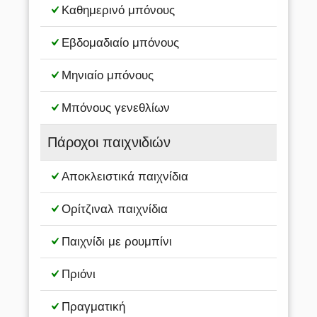
Καθημερινό μπόνους
Εβδομαδιαίο μπόνους
Μηνιαίο μπόνους
Μπόνους γενεθλίων
Πάροχοι παιχνιδιών
Αποκλειστικά παιχνίδια
Ορίτζιναλ παιχνίδια
Παιχνίδι με ρουμπίνι
Πριόνι
Πραγματική