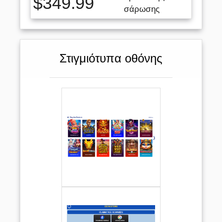
$349.99
σάρωσης
Στιγμιότυπα οθόνης