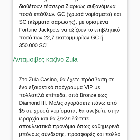
διαθέτουν τέσσερα διαρκώς αυξανόμενα
ποσά επάθλων GC (χρυσά νομίσματα) και
SC (κέρματα σάρωσης), με ορισμένα
Fortune Jackpots να αξίζουν το επιβλητικό
ποσό των 22,7 εκατομμυρίων GC ή
350.000 SC!
Ανταμοιβές καζίνο Zula
Στο Zula Casino, θα έχετε πρόσβαση σε
ένα εξαιρετικό πρόγραμμα VIP με
πολλαπλά επίπεδα, από Bronze έως
Diamond III. Μόλις αγοράσετε πάνω από
$5 σε χρυσά νομίσματα, θα ανεβείτε στην
ιεραρχία και θα ξεκλειδώσετε
αποκλειστικά προνόμια όπως καθημερινά
μπόνους σύνδεσης, προσφορές και πολλά