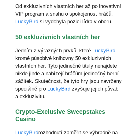
Od exkluzivních vlastních her až po inovativní
VIP program a snahu o spokojenost hráčů,
LuckyBird
si vydobyla pozici lídra v oboru.
50 exkluzivních vlastních her
Jedním z výrazných prvků, které
LuckyBird
kromě působivé knihovny 50 exkluzivních
vlastních her. Tyto jedinečné tituly nenajdete
nikde jinde a nabízejí hráčům jedinečný herní
zážitek. Skutečnost, že tyto hry jsou navrženy
speciálně pro
LuckyBird
zvyšuje jejich půvab
a exkluzivitu.
Crypto-Exclusive Sweepstakes
Casino
LuckyBird
rozhodnutí zaměřit se výhradně na