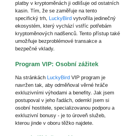
platby v kryptoměnách ji odlišuje od ostatních
kasin. Tím, že se zaměřuje na tento
specifický trh,
LuckyBird
vytvořila jedinečný
ekosystém, který vychází vstříc potřebám
kryptoměnových nadšenců. Tento přístup také
umožňuje bezproblémové transakce a
bezpečné vklady.
Program VIP: Osobní zážitek
Na stránkách
LuckyBird
VIP program je
navržen tak, aby odměňoval věrné hráče
exkluzivními výhodami a benefity. Jak jsem
postupoval v jeho řadách, odemkl jsem si
osobní hostitele, specializovanou podporu a
exkluzivní bonusy - je to úroveň služeb,
kterou jinde v oboru těžko najdete.