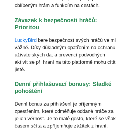
oblíbeným hrám a funkcím na cestách.
Závazek k bezpečnosti hráčů:
Prioritou
LuckyBird
bere bezpečnost svých hráčů velmi
vážně. Díky důkladným opatřením na ochranu
uživatelských dat a prevenci podvodných
aktivit se při hraní na této platformě mohu cítit
jistě.
Denní přihlašovací bonusy: Sladké
pohoštění
Denní bonus za přihlášení je příjemným
zpestřením, které odměňuje oddané hráče za
jejich věrnost. Je to malé gesto, které se však
časem sčítá a zpříjemňuje zážitek z hraní.