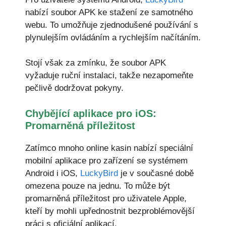
nabízí soubor APK ke stažení ze samotného
webu. To umožňuje zjednodušené používání s
plynulejším ovládáním a rychlejším načítáním.
Stojí však za zmínku, že soubor APK
vyžaduje ruční instalaci, takže nezapomeňte
pečlivě dodržovat pokyny.
Chybějící aplikace pro iOS:
Promarněná příležitost
Zatímco mnoho online kasin nabízí speciální
mobilní aplikace pro zařízení se systémem
Android i iOS,
LuckyBird
je v současné době
omezena pouze na jednu. To může být
promarněná příležitost pro uživatele Apple,
kteří by mohli upřednostnit bezproblémovější
práci s oficiální aplikací.