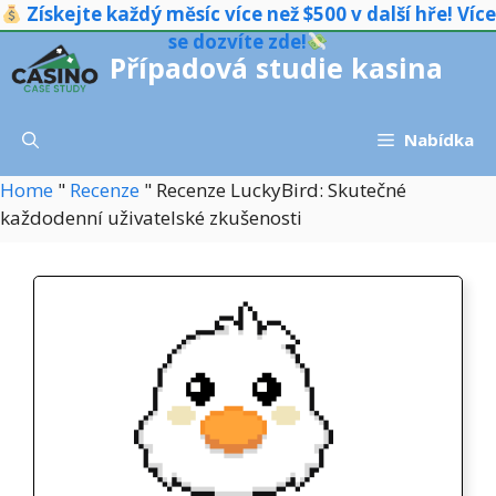
Přeskočit
Získejte každý měsíc více než $500 v další hře! Více
na
se dozvíte zde!
Případová studie kasina
obsah
Nabídka
Home
"
Recenze
" Recenze LuckyBird: Skutečné
každodenní uživatelské zkušenosti