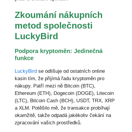
Zkoumání nákupních
metod společnosti
LuckyBird
Podpora kryptoměn: Jedinečná
funkce
LuckyBird
se odlišuje od ostatních online
kasin tím, že přijímá řadu kryptoměn pro
nákupy. Patří mezi ně Bitcoin (BTC),
Ethereum (ETH), Dogecoin (DOGE), Litecoin
(LTC), Bitcoin Cash (BCH), USDT, TRX, XRP
a XLM. Potěšilo mě, že transakce probíhají
okamžitě, takže odpadá jakékoliv čekání na
zpracování vašich prostředků.