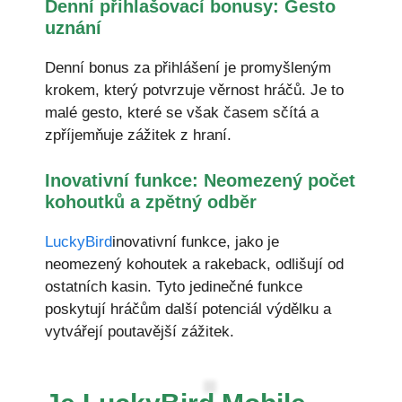
Denní přihlašovací bonusy: Gesto
uznání
Denní bonus za přihlášení je promyšleným
krokem, který potvrzuje věrnost hráčů. Je to
malé gesto, které se však časem sčítá a
zpříjemňuje zážitek z hraní.
Inovativní funkce: Neomezený počet
kohoutků a zpětný odběr
LuckyBird
inovativní funkce, jako je
neomezený kohoutek a rakeback, odlišují od
ostatních kasin. Tyto jedinečné funkce
poskytují hráčům další potenciál výdělku a
vytvářejí poutavější zážitek.