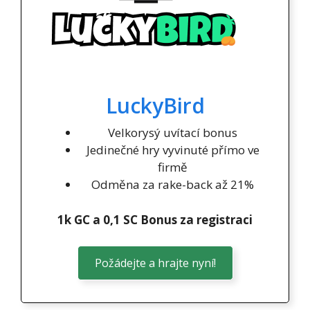
LuckyBird
Velkorysý uvítací bonus
Jedinečné hry vyvinuté přímo ve
firmě
Odměna za rake-back až 21%
1k GC a 0,1 SC Bonus za registraci
Požádejte a hrajte nyní!