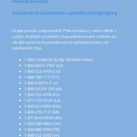
dokonalý průvodce
Průvodce krok za krokem pro uplatnění na DingDingDing
Hrajte prosím zodpovědně. Pokud máte vy nebo někdo z
vašich známých problém s hazardními hrami, můžete se
obrátit na krizové poradenství a vyhledat pomoc na
telefonním čísle
1-800-GAMBLER (IL/NJ/ MD/MI/PA/WV)
1-800-NEXT-STEP (AZ)
1-800-522-4700 (CO)
1-888-789-7777 (CT)
1-800-9-WITH-IT (V)
1-800-SÁZKY OFF (IA)
1-800-522-4700 (KS)
1-877-770-STOP (LA)
1-800-327-5050 (MA)
1-800-270-7117 (MI)
1-877-8-HOPENY (NY)
1-800-589-9966 (OH)
1-800-889-9789 (TN)
1-888-532-3500 (VA)