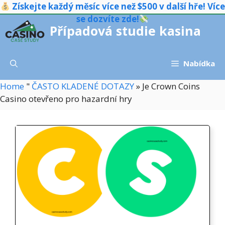
Přeskočit
Získejte každý měsíc více než $500 v další hře! Více
na
se dozvíte zde!
Případová studie kasina
obsah
Nabídka
Home
"
ČASTO KLADENÉ DOTAZY
» Je Crown Coins
Casino otevřeno pro hazardní hry