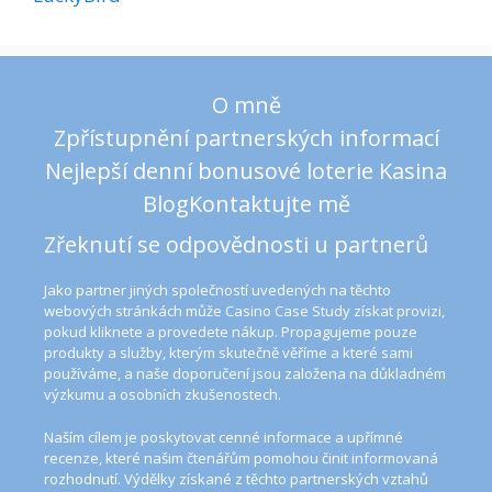
O mně
Zpřístupnění partnerských informací
Nejlepší denní bonusové loterie Kasina
Blog
Kontaktujte mě
Zřeknutí se odpovědnosti u partnerů
Jako partner jiných společností uvedených na těchto
webových stránkách může Casino Case Study získat provizi,
pokud kliknete a provedete nákup. Propagujeme pouze
produkty a služby, kterým skutečně věříme a které sami
používáme, a naše doporučení jsou založena na důkladném
výzkumu a osobních zkušenostech.
Naším cílem je poskytovat cenné informace a upřímné
recenze, které našim čtenářům pomohou činit informovaná
rozhodnutí. Výdělky získané z těchto partnerských vztahů