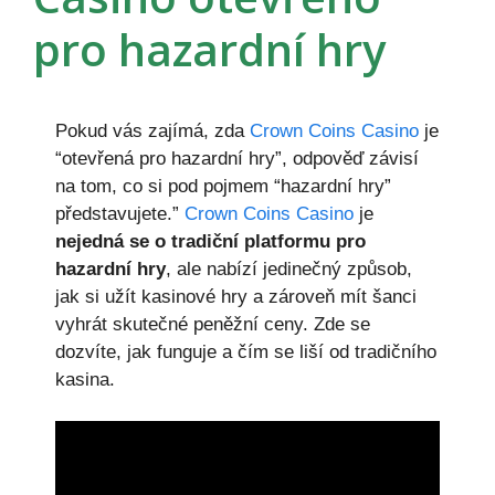
pro hazardní hry
Pokud vás zajímá, zda
Crown Coins Casino
je
“otevřená pro hazardní hry”, odpověď závisí
na tom, co si pod pojmem “hazardní hry”
představujete.”
Crown Coins Casino
je
nejedná se o tradiční platformu pro
hazardní hry
, ale nabízí jedinečný způsob,
jak si užít kasinové hry a zároveň mít šanci
vyhrát skutečné peněžní ceny. Zde se
dozvíte, jak funguje a čím se liší od tradičního
kasina.