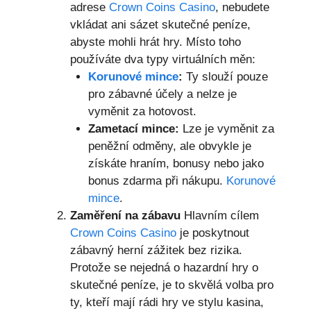
adrese
Crown Coins Casino
, nebudete
vkládat ani sázet skutečné peníze,
abyste mohli hrát hry. Místo toho
používáte dva typy virtuálních měn:
Korunové mince
:
Ty slouží pouze
pro zábavné účely a nelze je
vyměnit za hotovost.
Zametací mince:
Lze je vyměnit za
peněžní odměny, ale obvykle je
získáte hraním, bonusy nebo jako
bonus zdarma při nákupu.
Korunové
mince
.
Zaměření na zábavu
Hlavním cílem
Crown Coins Casino
je poskytnout
zábavný herní zážitek bez rizika.
Protože se nejedná o hazardní hry o
skutečné peníze, je to skvělá volba pro
ty, kteří mají rádi hry ve stylu kasina,